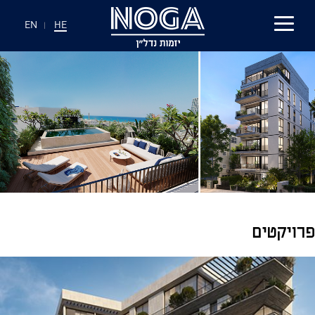
EN
|
HE