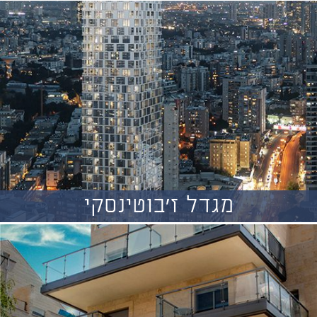
מגדל ז'בוטינסקי