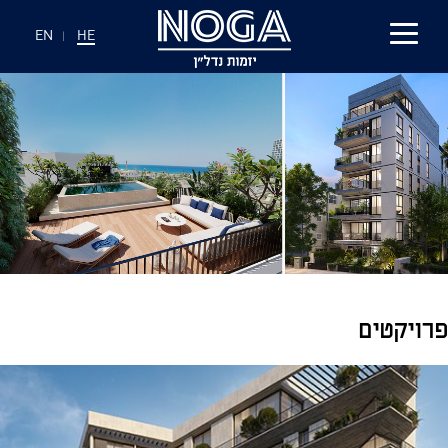
EN
|
HE