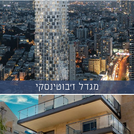
מגדל ז'בוטינסקי