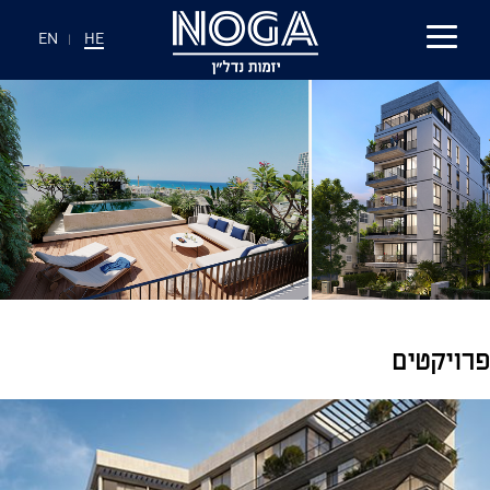
EN
|
HE