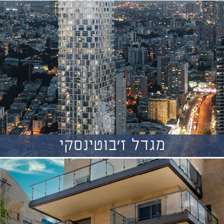
מגדל ז'בוטינסקי