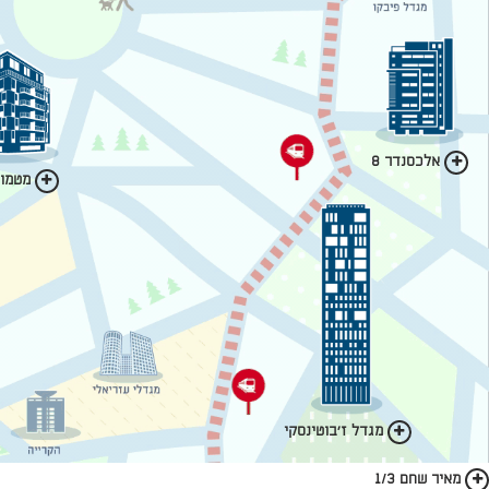
אלכסנדר 8
מטמון 
מגדל ז'בוטינסקי
מאיר שחם 1/3