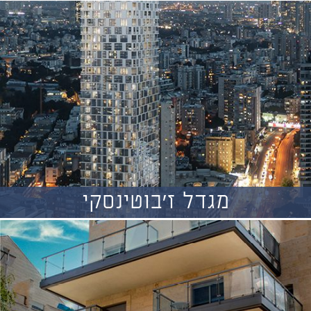
מגדל ז'בוטינסקי