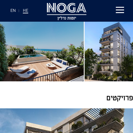
EN
|
HE