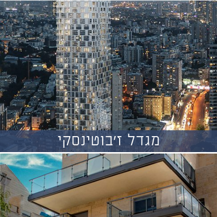
מגדל ז'בוטינסקי