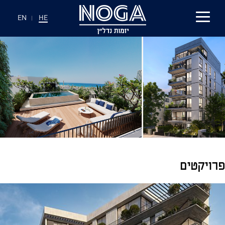
EN
|
HE