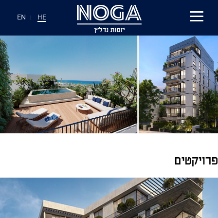
EN
|
HE