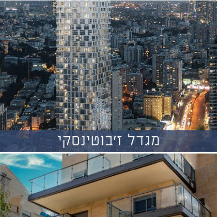
מגדל ז'בוטינסקי