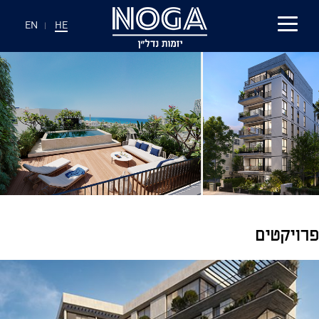
EN
|
HE