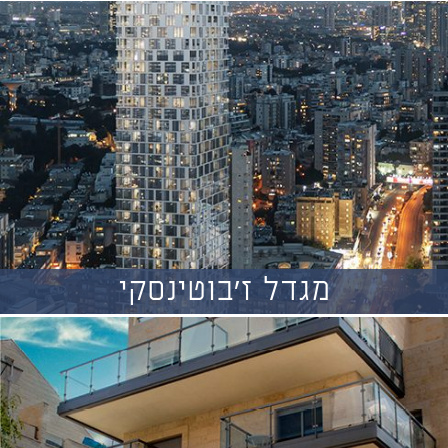
מגדל ז'בוטינסקי