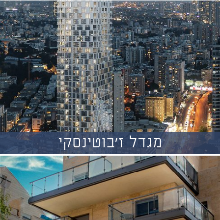
מגדל ז'בוטינסקי