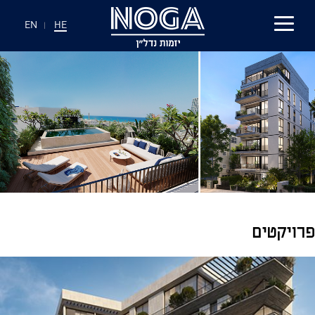
EN
|
HE