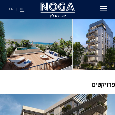
EN
|
HE