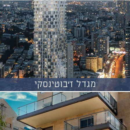
מגדל ז'בוטינסקי