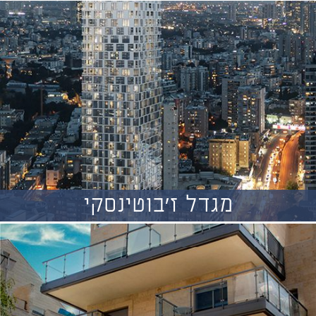
מגדל ז'בוטינסקי