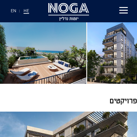
EN
|
HE