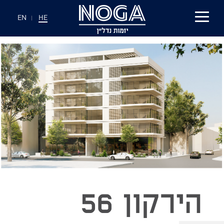
EN
|
HE
הירקון 56