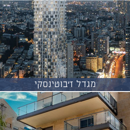
מגדל ז'בוטינסקי