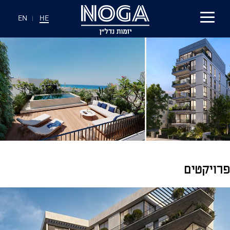
EN
|
HE