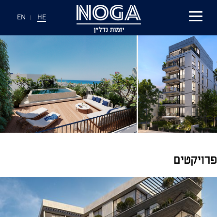
EN
|
HE