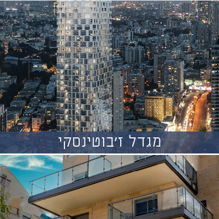
מגדל ז'בוטינסקי