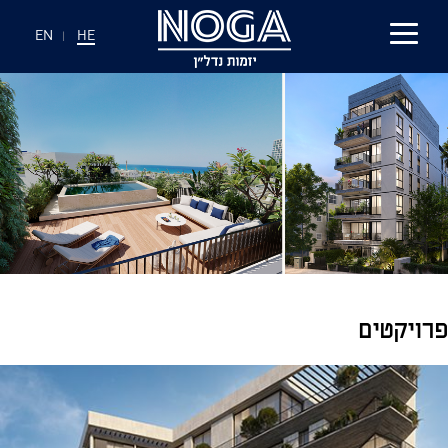
EN
|
HE