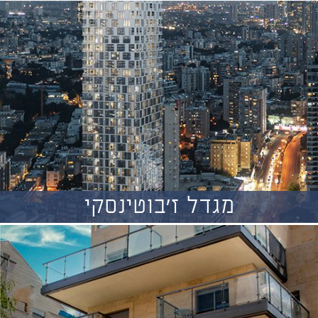
מגדל ז'בוטינסקי