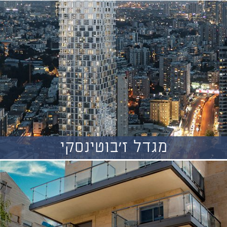
מגדל ז'בוטינסקי