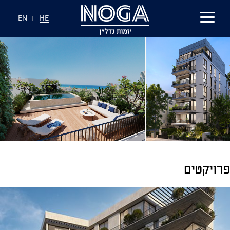
EN
|
HE