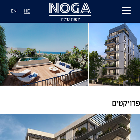
EN
|
HE