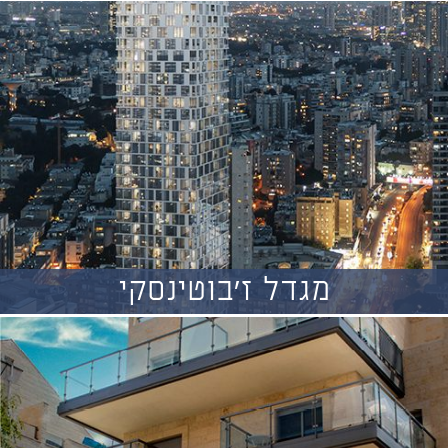
מגדל ז'בוטינסקי