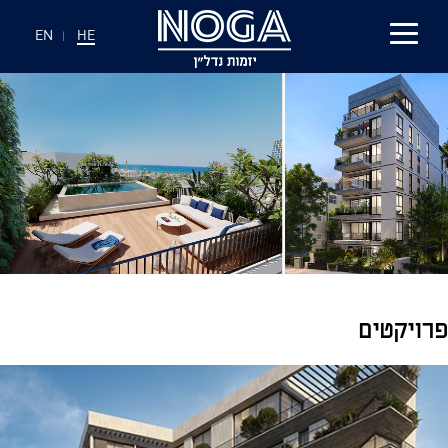
EN
|
HE