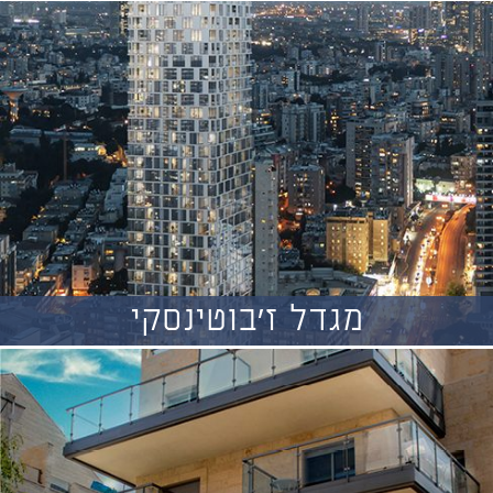
מגדל ז'בוטינסקי