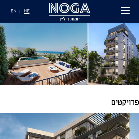
EN
|
HE