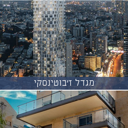
מגדל ז'בוטינסקי