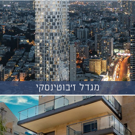
מגדל ז'בוטינסקי