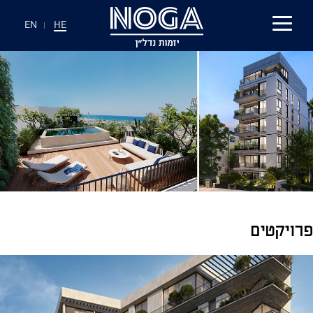
EN
|
HE