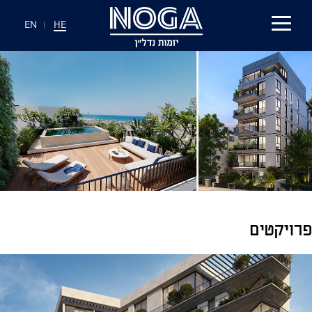
EN
|
HE