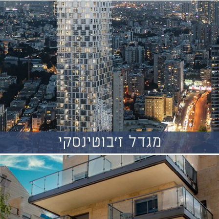
מגדל ז'בוטינסקי