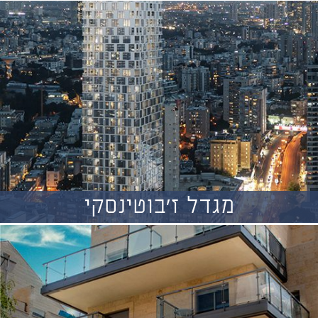
מגדל ז'בוטינסקי