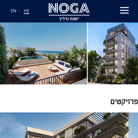
EN
|
HE