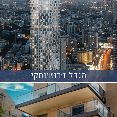
מגדל ז'בוטינסקי