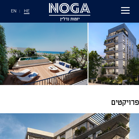
EN
|
HE