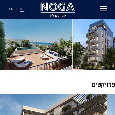
EN
|
HE