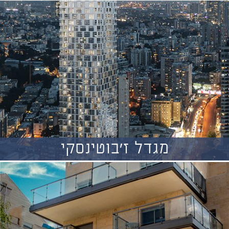
מגדל ז'בוטינסקי