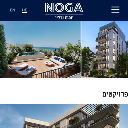
EN
|
HE