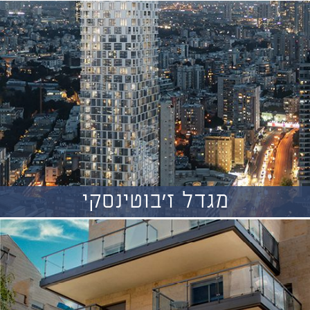
מגדל ז'בוטינסקי