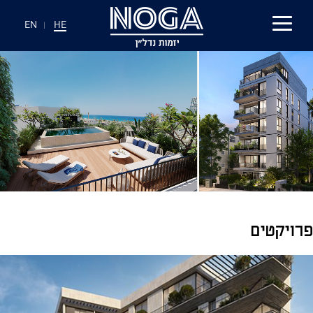
EN
|
HE