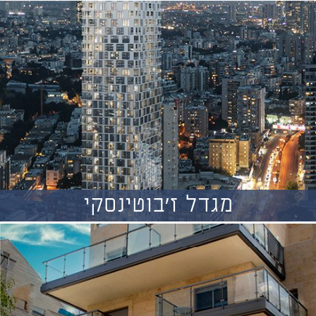
מגדל ז'בוטינסקי