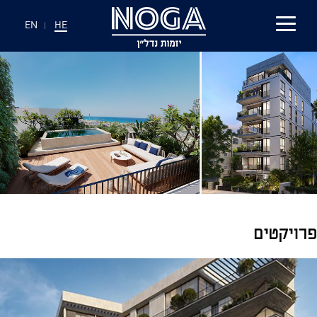
EN
|
HE