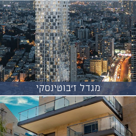
מגדל ז'בוטינסקי