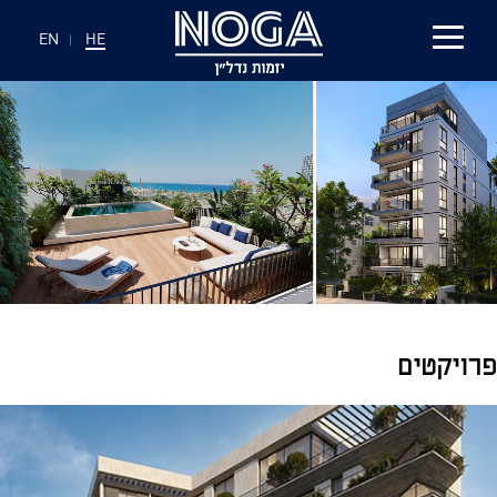
EN
|
HE