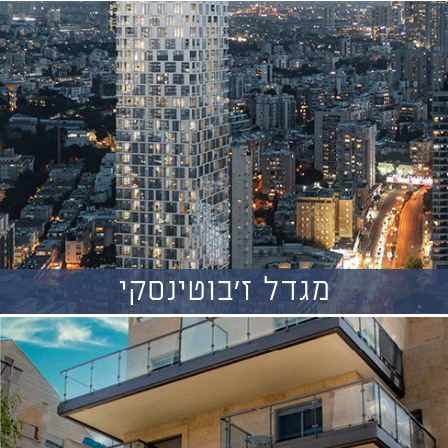
מגדל ז'בוטינסקי