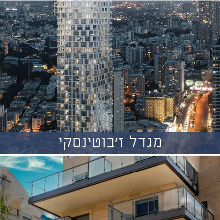
מגדל ז'בוטינסקי