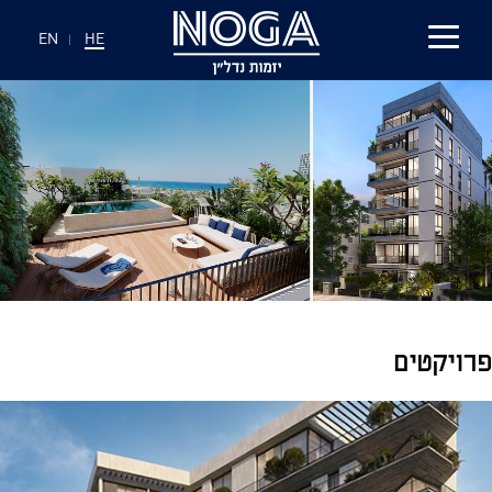
EN
|
HE