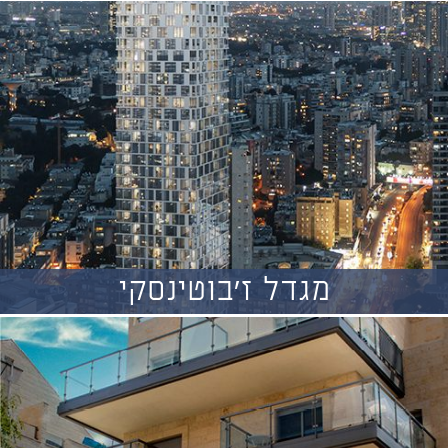
מגדל ז'בוטינסקי