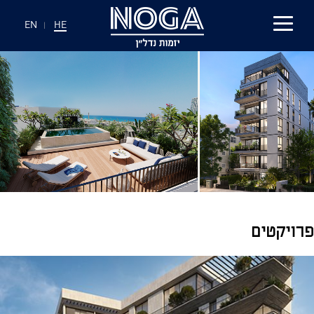
EN
|
HE