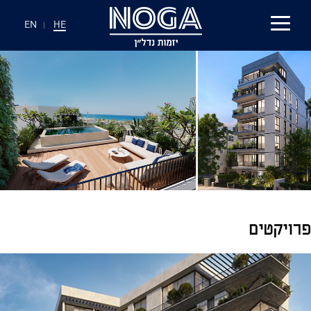
EN
|
HE