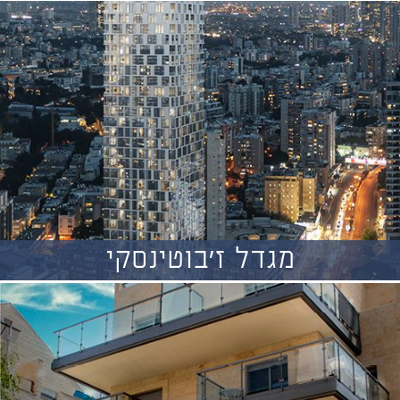
מגדל ז'בוטינסקי