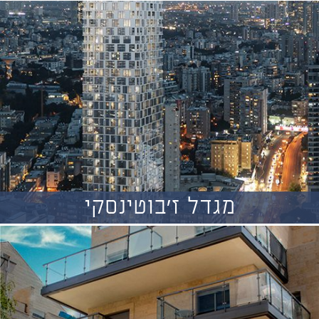
מגדל ז'בוטינסקי