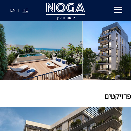
EN
|
HE