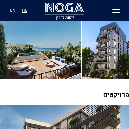
EN
|
HE