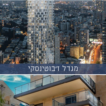
מגדל ז'בוטינסקי