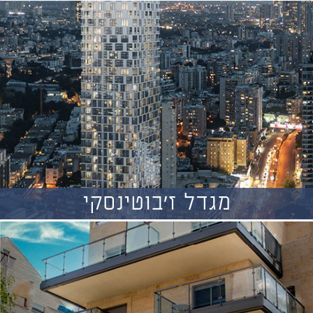
מגדל ז'בוטינסקי