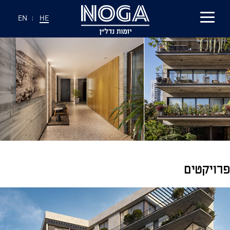
EN
|
HE