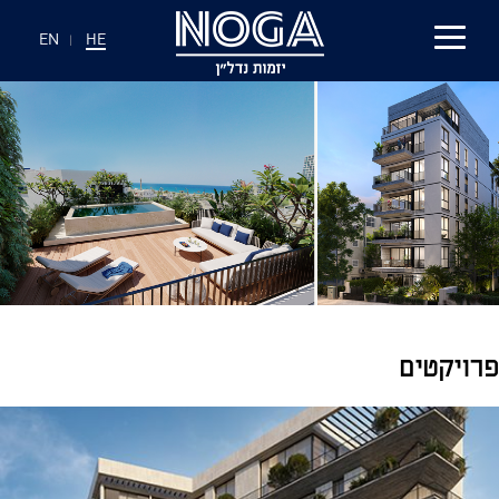
EN
|
HE