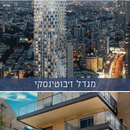
מגדל ז'בוטינסקי