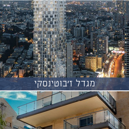
מגדל ז'בוטינסקי