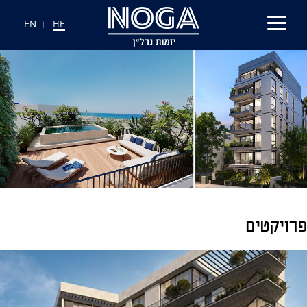
EN
|
HE